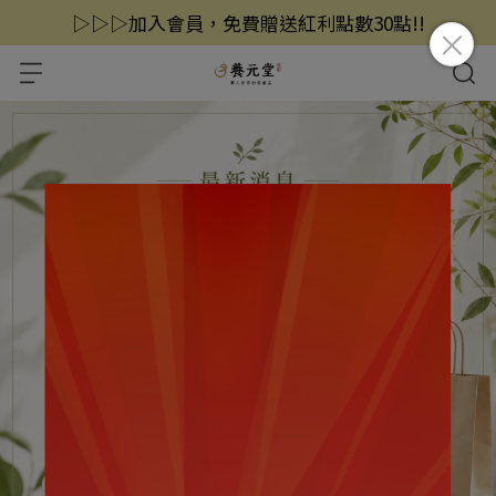
▷▷▷加入會員，免費贈送紅利點數30點!!