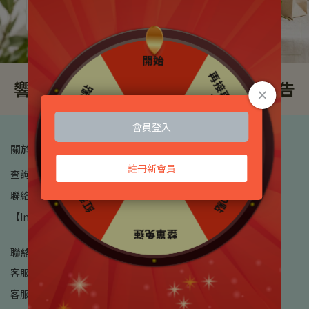
響應環保減塑｜提袋提供方式調整公告
關於 養元堂
查詢
我的帳戶
品牌故事
訂單說明
服務條款
隱私政策
聯絡我們
實體門市據點
【International Shipping & Hotel Delivery Available】
聯絡資訊
客服專線：(07)312-2223
客服時間：總店｜週一至週五 09:00-18:00