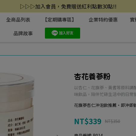
▷▷▷加入會員，免費贈送紅利點數30點!!
全商品列表
【定期購專區】
企業特約優惠
實
】
品牌故事
杏花養蔘粉
以杏仁、花旗蔘、黃耆等原料調
味飲品，陪伴忙碌生活中的日常
花旗蔘杏仁沖泡飲推薦・即沖即
NT$339
NT$350
商品編號:
P014