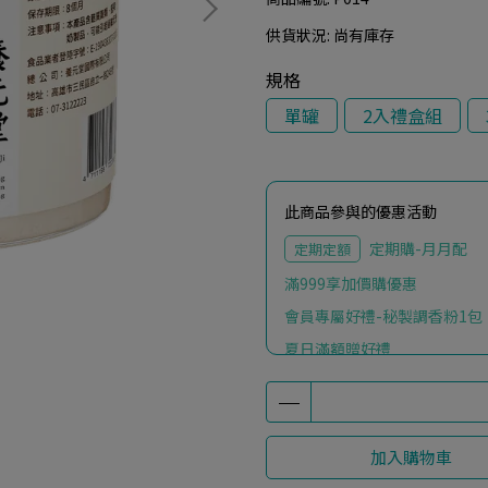
供貨狀況:
尚有庫存
規格
單罐
2入禮盒組
此商品參與的優惠活動
定期購-月月配
定期定額
滿999享加價購優惠
會員專屬好禮-秘製調香粉1包
夏日滿額贈好禮
加入購物車