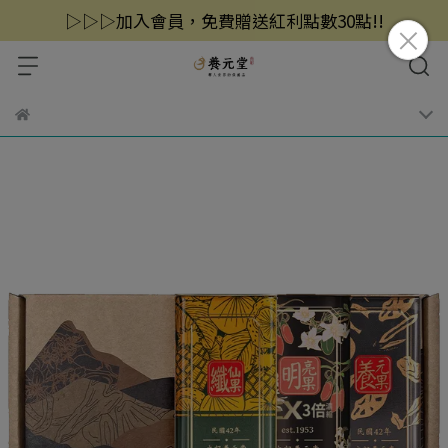
▷▷▷加入會員，免費贈送紅利點數30點!!