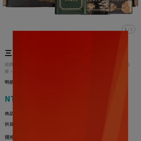
1
/
2
三果體驗組
經典鐵罐系列一次入手，包含養元果、明亮果EX 三倍濃縮與纖仙
果。
明星鐵罐一次體驗
NT$1,100
NT$1,368
商品編號:
C010
供貨狀況:
尚有庫存
規格