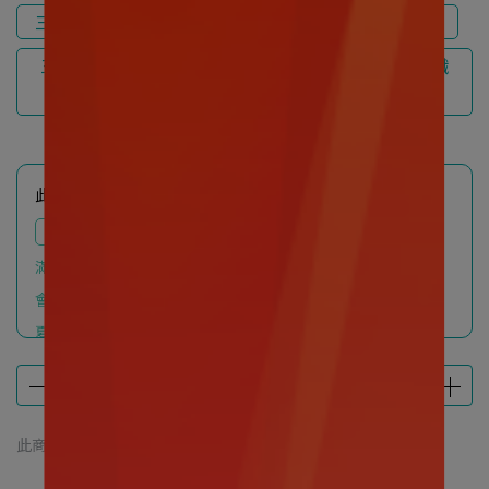
三果體驗組(養元果/明亮果EX三倍濃縮/纖仙果各1入)
三果體驗(養元果73週年紀念版/明亮果EX三倍濃縮/纖
仙果)
此商品參與的優惠活動
定期購-月月配
定期定額
滿999享加價購優惠
會員專屬限時滿額禮
夏日滿額贈好禮
此商品 「 最高 」可以折抵紅利
100
點 (約等於
NT$100
)