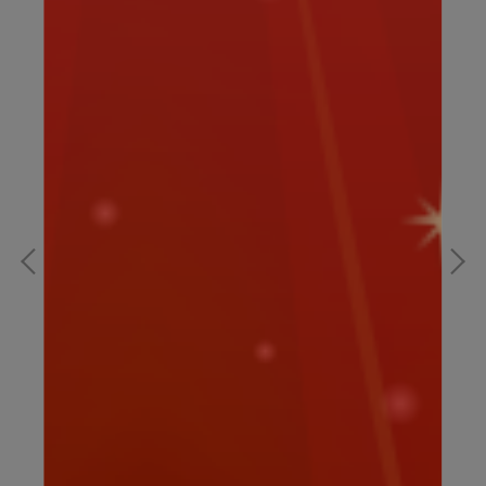
漢方 天然草本 潤喉 喉糖
養元果
纖
NT$220
NT